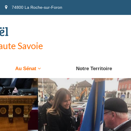
74800 La Roche-sur-Foron
ël
Haute Savoie
Au Sénat
Notre Territoire