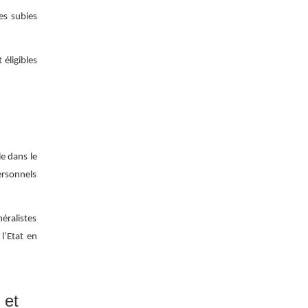
es subies
éligibles
le dans le
ersonnels
éralistes
 l’Etat en
 et