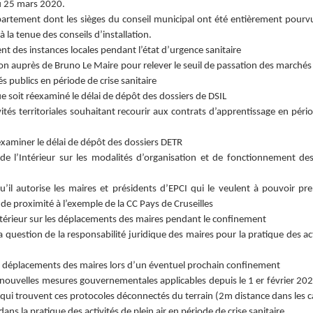
u 25 mars 2020.
tement dont les sièges du conseil municipal ont été entièrement pourv
la tenue des conseils d’installation.
t des instances locales pendant l’état d’urgence sanitaire
on auprès de Bruno Le Maire pour relever le seuil de passation des marchés 
s publics en période de crise sanitaire
e soit réexaminé le délai de dépôt des dossiers de DSIL
vités territoriales souhaitant recourir aux contrats d’apprentissage en péri
xaminer le délai de dépôt des dossiers DETR
e l’Intérieur sur les modalités d’organisation et de fonctionnement des
’il autorise les maires et présidents d’EPCI qui le veulent à pouvoir pr
e proximité à l’exemple de la CC Pays de Cruseilles
ntérieur sur les déplacements des maires pendant le confinement
a question de la responsabilité juridique des maires pour la pratique des ac
es déplacements des maires lors d’un éventuel prochain confinement
 nouvelles mesures gouvernementales applicables depuis le 1 er février 202
ux qui trouvent ces protocoles déconnectés du terrain (2m distance dans les c
ns la pratique des activités de plein air en période de crise sanitaire