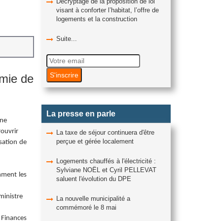
Décryptage de la proposition de loi
visant à conforter l’habitat, l’offre de
logements et la construction
Suite...
omie de
La presse en parle
gne
rouvrir
La taxe de séjour continuera d'être
perçue et gérée localement
sation de
Logements chauffés à l'électricité :
Sylviane NOËL et Cyril PELLEVAT
mment les
saluent l'évolution du DPE
ministre
La nouvelle municipalité a
commémoré le 8 mai
 Finances