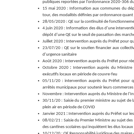
publiques reportées par l’ordonnance 2020-306 d
15 mai 2020 : Information aux communes du dépar
tour, des modalités définies par ordonnance quant à 
28/05/2020 : QE sur la continuité de fonctionnemen
4 juin 2020 : Information des élus d’une interventi
dépôt d’une QE sur le seuil de passation des marché
Juillet 2020
:
Intervention auprès du Préfet pour qu
23/07/20 : QE sur le soutien financier aux collecti
d’urgence sanitaire
Août 2020
:
Intervention auprès du Préfet pour rée
Octobre 2020
:
Intervention auprès du Ministre d
exécutifs locaux en période de couvre-feu
05/11/20 : intervention auprès du Préfet pour qu
arrêtés municipaux pour soutenir leurs commerces d
Novembre : Intervention auprès du Ministre de l’I
30/11/20 : Saisie du premier ministre au sujet de l
plein air en période de COVID
Janvier 2021
:
Intervention auprès du Préfet sur l
08/02/21 : Saisie du Premier Ministre au sujet des
des cantines scolaires qui inquiètent les élus loca
10/12/20 : QE Responsabilité juridique des maires da