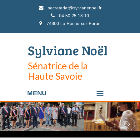
secretariat@sylvianenoel.fr
04 50 25 18 10
74800 La Roche-sur-Foron
Sylviane Noël
Sénatrice de la
Haute Savoie